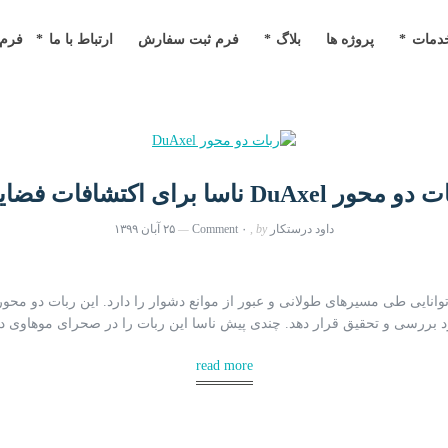
م ثبت سفارش
ارتباط با ما
فرم استخدام
دمات
پروژه ها
بلاگ
فرم ثبت سفارش
ارتباط با ما
فرم 
 محور DuAxel ناسا برای اکتشافات فضایی
داود درستکار
by
۰ Comment
۲۵ آبان ۱۳۹۹
ایی طی مسیرهای طولانی و عبور از موانع دشوار را دارد. این ربات دو محور می‌
بررسی و تحقیق قرار دهد. چندی پیش ناسا این ربات را در صحرای موهاوی در 
read more