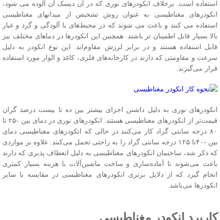
ستفاده است. برخلاف انکودرهای نوری که در آن دیسک آن آلوده می شود،
نکودرهای مغناطیسی به عنوان روش تشخیص از میدانهای مغناطیسی
ستفاده می کنند و باعث می شوند که در محیط‌های با آلودگی و گرد و غبار
الا بسیار قابل اطمینان تر باشند. همچنین این انکودرها در دماهای مختلف نیز
ابل استفاده هستند و در برابر لرزش مقاوم‌اند. این نوع انکودر به دلیل
رعت و مقاومتی که دارند در کارخانه‌های فلزی، کاغذ و الوار مورد استفاده
رار می‌گیرند.
نکودرهای نوری به دلیل داشتن اجزای بیشتر بین ده تا بیست درصد گران
قیمت‌تر از انکودرهای مغناطیسی هستند. انکودرهای نوری در دمای بین -۲۵ تا
۸۰ درجه سانتی گراد کار می‌کنند در حالی که انکودرهای مغناطیسی دمای
بین -۴۰تا ۱۲۵ درجه سانتی گراد را به راحتی تحمل می‌کنند. علاوه بر مواردی
ه ذکر شد، ساختمان انکودرهای مغناطیسی به دلیل انعطاف پذیری که دارند
اعث می‌شوند تا آماده‌سازی و ساخت ماشین‌آلات با هزینه بسیار کمتری
نجام گیرد که از دلایل برتری انکودرهای مغناطیسی در مقایسه با سایر
نکودرها می‌باشد.
اربرد انکودر مغناطیسی