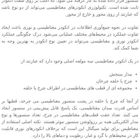
نسور قرار داده شده به کار گرفته می شود؛ که اغلب بر روی شفت انکودر
ابت شده‌ است. تکنولوژری انکودرهای مغناطیسی می‌تواند از دو نوع باشد
ه عبارتند از روی محور و خارج از محور.
فاوت در نحوه جمع‌آوری اطلاعات در انکودر مغناطیسی و نوری باعث ایجاد
فاوت عملکرد در محیط‌های مختلف عملیاتی می‌شود. درک چگونگی عملکرد
نکودر نوری و مغناطیسی می‌تواند در تعیین نوع انکودر به بهترین وجه به
ما کمک کند.
ر یک انکودر مغناطیسی سه مولفه اصلی وجود دارد که عبارتند از:
مدار سنجش
چرخ یا حلقه چرخان
مجموعه ای از قطب های مغناطیسی در اطراف چرخ یا حلقه
ز آنجا که چرخ یا حلقه در پشت سنسور مغناطیسی می چرخد، قطبها بر
ساس قدرت میدان مغناطیسی، یک پاسخ قابل پیش‌بینی در سنسور ایجاد
ی کنند. تعداد جفت قطب‌های مغناطیسی در چرخ، تعداد سنسورها و نوع
دار الکتریکی همه بر رزولوشن سنسور موثر هستند. نکته اصلی استفاده از
غناطیس برای تولید سیگنال این است که برخلاف انکودرهای نوری قابلیت
ار در محیط‌های با گرد و غبار، رطوبت و دماهای بالا را دارد.