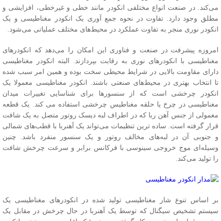
ی‌کند. در صنعت انواع مختلفی انکودر مانند خطی و غیرخطی، افزایشی و
طلق وجود دارد. تفاوت در نحوه جمع آوری یک انکودر مغناطیسی و یک
نکودر نوری منجر به تفاوت عملکرد در محیط‌های مختلف عملیاتی می‌شود.
مروزه پیشرفت در صنعت و فناوری این امکان را می‌دهد که انکودرهای
غناطیسی با انکودرهای نوری به رقابت بپردازند. البته انکودر مغناطیسی
ارای مقاومت بالایی در شرایط محیطی سخت بوده و همین امر سبب شده
ا انتخاب بهتری در محیط‌های صنعتی باشند. انکودر مغناطیسی معمولا یک
نکودر چرخشی است که از سنسورها برای شناسایی تغییرات میدان
غناطیسی در چرخ یا حلقه مغناطیس چرخشی استفاده می کند. یک قطعه
عمولی از جنس آهن ربا که در اطراف لبه دیسک روتور متصل به یک شافت
رار گرفته است. ساده ترین تنظیمات می‌تواند یک آهنربا با قطب‌های شمالی
 جنوبی آن در لبه‌های مخالف روتور و یک سنسور منفرد باشد. چنین
سیله‌ای موج خروجی سینوسی با فرکانس برابر و سرعت چرخش شافت
ا تولید می‌کند.
ر اساس تنوع شار مغناطیسی تولید شده در انکودرهای مغناطیسی یک
یستم تشخیص سیگنال که توسط یک آهنربا در حال چرخش در مقابل یک